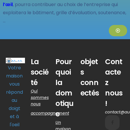
l’œil
, pourra contribuer au choix de l’entreprise qui
exploitera le bâtiment, grille d’évaluation, soutenance,
…
La
Pour
objet
Cont
Votre
socié
quoi
s
acte
maison
té
la
conn
z
vous
dom
ectés
nous
Qui
répond
sommes
au
otiqu
!
nous
doigt
e
contact@aud
accompagnement
et à
Un
l'oeil
maison