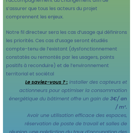
l’accompagnement au changement afin de
s’assurer que tous les acteurs du projet
comprennent les enjeux.
Notre fil directeur sera les cas d’usage qui définirons
les priorités. Ces cas d’usage seront étudiés
compte-tenu de l’existant (dysfonctionnement
constatés ou remontés par les usagers, points
positifs à reconduire) et de l’environnement
territorial et sociétal
Le saviez-vous ? :
installer des capteurs et
actionneurs pour optimiser la consommation
énergétique du bâtiment offre un gain de
3€/ an
/ m².
Avoir une utilisation efficace des espaces,
réservation de poste de travail et salles de
réunion, une prédiction du taux d’occupation des