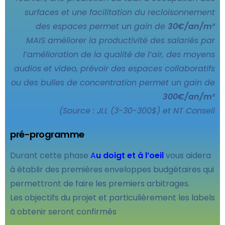
surfaces et une facilitation du recloisonnement
des espaces permet un gain de
30€/an/m²
MAIS améliorer la productivité des salariés par
l’amélioration de la qualité de l’air, des moyens
audios et video, prévoir des espaces collaboratifs
ou des bulles de concentration permet un gain de
300€/an/m²
(Source : JLL (3-30-300$) et NT Conseil
pré-programme
Durant cette phase
A
u doigt et à l’oeil
vous aidera
à établir des premières enveloppes budgétaires qui
permettront de faire les premiers arbitrages.
Les objectifs du projet et particulièrement les labels
à obtenir seront confirmés