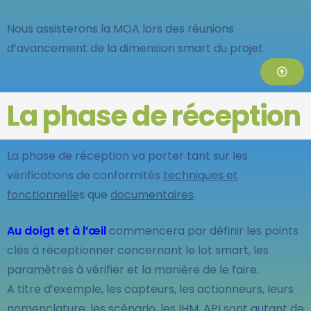
Nous assisterons la MOA lors des réunions
d’avancement de la dimension smart du projet.
La phase de réception
La phase de réception va porter tant sur les
vérifications de conformités
techniques et
fonctionnelle
s que
documentaires
.
Au doigt et à l’œil
commencera par définir les points
clés à réceptionner concernant le lot smart, les
paramètres à vérifier et la manière de le faire.
A titre d’exemple, les capteurs, les actionneurs, leurs
nomenclature, les scénario, les IHM, API sont autant de