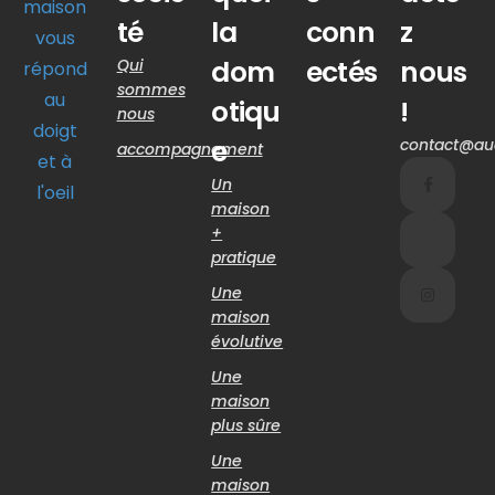
maison
té
la
conn
z
vous
dom
ectés
nous
Qui
répond
sommes
au
otiqu
!
nous
doigt
e
contact@aud
accompagnement
et à
Un
l'oeil
maison
+
pratique
Une
maison
évolutive
Une
maison
plus sûre
Une
maison