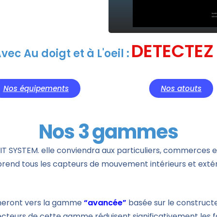
IDENTIFIE
vec Au doigt et à L'oeil :
Nos équipements
Nos atouts
Nos 3 gammes
T SYSTEM. elle conviendra aux particuliers, commerces et
d tous les capteurs de mouvement intérieurs et extérieu
urneront vers la gamme
“avancée”
basée sur le construct
étecteurs de cette gamme réduisent significativement les 